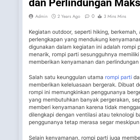
dan Perlindungan Maks
0
Admin
2 Years Ago
3 Mins Mins
Kegiatan outdoor, seperti hiking, berkemah,
perlengkapan yang mendukung kenyamanan d
digunakan dalam kegiatan ini adalah rompi p
menarik, rompi parti sesungguhnya memiliki 
memberikan kenyamanan dan perlindungan 
Salah satu keunggulan utama
rompi parti
da
memberikan keleluasaan bergerak. Dibuat de
rompi ini memungkinkan penggunanya berger
yang membutuhkan banyak pergerakan, sepert
memberi kenyamanan karena tidak menggan
dilengkapi dengan ventilasi atau teknologi
penggunanya tetap merasa segar meskipun b
Selain kenyamanan, rompi parti juga membe