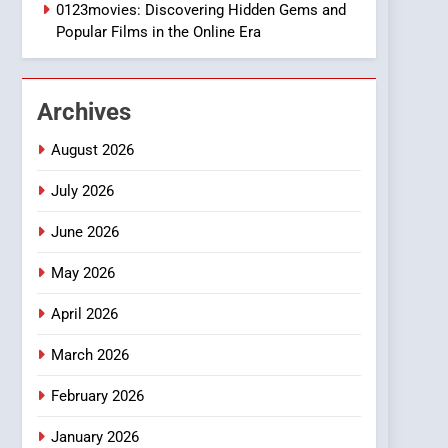
1
0123movies: Discovering Hidden Gems and
DPP Consulting
Popular Films in the Online Era
Companies: Execution
and Integration
BUSINESS
Archives
2
Hahanews: Empowering
August 2026
Readers to Explore
Meaningful Global News
July 2026
NEWS
and Stories
June 2026
3
How Hahanews Became a
May 2026
Popular Choice Among
Online News Readers
NEWS
April 2026
4
March 2026
Essential Considerations
to Make Before Choosing
February 2026
MyoGlow
HEALTH
January 2026