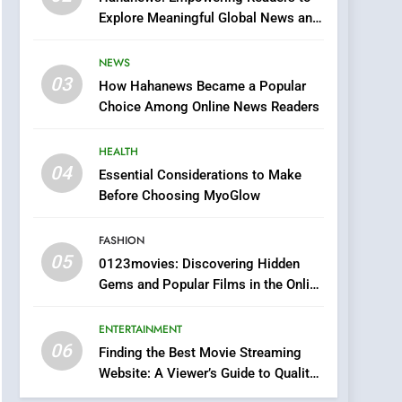
0123movies: Discovering
Explore Meaningful Global News and
Hidden Gems and
Stories
Popular Films in the
FASHION
NEWS
Online Era
03
How Hahanews Became a Popular
6
Finding the Best Movie
Choice Among Online News Readers
Streaming Website: A
Viewer’s Guide to Quality
HEALTH
ENTERTAINMENT
Streaming Platforms
04
Essential Considerations to Make
7
Before Choosing MyoGlow
The Changing World of
Online Pharmacies: Where
FASHION
Does Intex Pharma Shop
HEALTH
05
0123movies: Discovering Hidden
Fit In?
Gems and Popular Films in the Online
8
Era
iPhone17 Zigzag Case:
ENTERTAINMENT
Discover a Bold
06
Geometric Style for Your
Finding the Best Movie Streaming
BUSINESS
Website: A Viewer’s Guide to Quality
Smartphone
Streaming Platforms
1