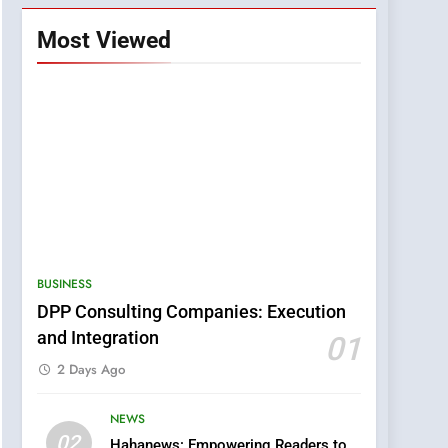
Most Viewed
BUSINESS
DPP Consulting Companies: Execution
and Integration
01
2 Days Ago
NEWS
5
02
Hahanews: Empowering Readers to