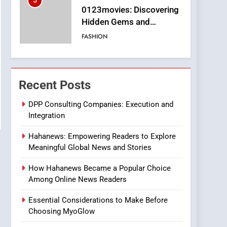
5
0123movies: Discovering
Hidden Gems and
Popular Films in the
FASHION
Online Era
6
Finding the Best Movie
Streaming Website: A
Recent Posts
Viewer’s Guide to Quality
ENTERTAINMENT
Streaming Platforms
DPP Consulting Companies: Execution and
Integration
7
The Changing World of
Hahanews: Empowering Readers to Explore
Online Pharmacies: Where
Meaningful Global News and Stories
Does Intex Pharma Shop
HEALTH
Fit In?
How Hahanews Became a Popular Choice
8
Among Online News Readers
iPhone17 Zigzag Case:
Discover a Bold
Essential Considerations to Make Before
Geometric Style for Your
BUSINESS
Choosing MyoGlow
Smartphone