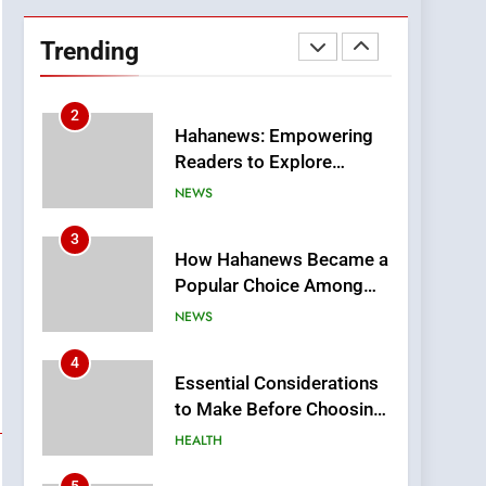
DPP Consulting
Companies: Execution
Trending
and Integration
BUSINESS
2
Hahanews: Empowering
Readers to Explore
Meaningful Global News
NEWS
and Stories
3
How Hahanews Became a
Popular Choice Among
Online News Readers
NEWS
4
Essential Considerations
to Make Before Choosing
MyoGlow
HEALTH