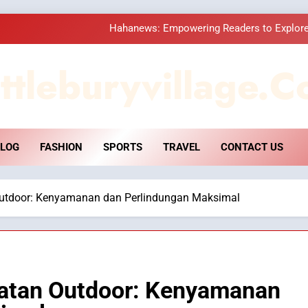
Hahanews: Empowering Readers to Explore
How Hahanews Became a Popular
ttleburyvillage.c
Essential Considerati
DPP Consulting 
LOG
FASHION
SPORTS
TRAVEL
CONTACT US
Hahanews: Empowering Readers to Explore
How Hahanews Became a Popular
Outdoor: Kenyamanan dan Perlindungan Maksimal
Essential Considerati
iatan Outdoor: Kenyamanan