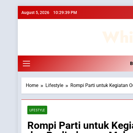
Skip
August 5, 2026
10:29:39 PM
to
content
Whi
B
Home
Lifestyle
Rompi Parti untuk Kegiatan 
LIFESTYLE
Rompi Parti untuk Keg