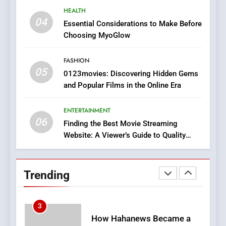
8
HEALTH
iPhone17 Zigzag Case:
04
Essential Considerations to Make Before
Discover a Bold Geometric
Choosing MyoGlow
Style for Your Smartphone
BUSINESS
FASHION
05
1
0123movies: Discovering Hidden Gems
and Popular Films in the Online Era
DPP Consulting Companies:
Execution and Integration
ENTERTAINMENT
BUSINESS
06
Finding the Best Movie Streaming
Website: A Viewer’s Guide to Quality
2
Streaming Platforms
Hahanews: Empowering
Readers to Explore
Trending
Meaningful Global News and
NEWS
Stories
3
How Hahanews Became a