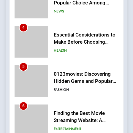
Popular Choice Among
Online News Readers
NEWS
4
Essential Considerations to
Make Before Choosing
MyoGlow
HEALTH
5
0123movies: Discovering
Hidden Gems and Popular
Films in the Online Era
FASHION
6
Finding the Best Movie
Streaming Website: A
Viewer’s Guide to Quality
ENTERTAINMENT