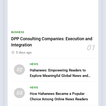
5
0123movies: Discovering
Hidden Gems and Popular
BUSINESS
Films in the Online Era
FASHION
DPP Consulting Companies: Execution and
Integration
01
6
5 days ago
Finding the Best Movie
Streaming Website: A
Viewer’s Guide to Quality
NEWS
ENTERTAINMENT
02
Streaming Platforms
Hahanews: Empowering Readers to
Explore Meaningful Global News and
7
Stories
The Changing World of
NEWS
Online Pharmacies: Where
03
How Hahanews Became a Popular
Does Intex Pharma Shop Fit
HEALTH
Choice Among Online News Readers
In?