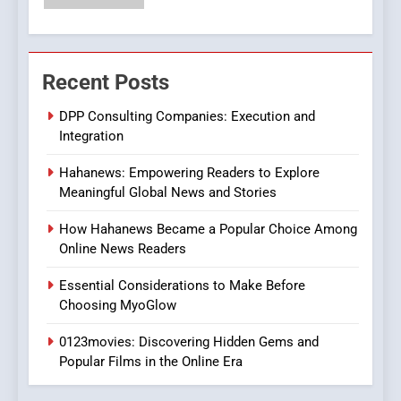
Streaming Platforms
7
The Changing World of
Recent Posts
Online Pharmacies: Where
Does Intex Pharma Shop Fit
HEALTH
DPP Consulting Companies: Execution and
In?
Integration
8
Hahanews: Empowering Readers to Explore
iPhone17 Zigzag Case:
Meaningful Global News and Stories
Discover a Bold Geometric
Style for Your Smartphone
BUSINESS
How Hahanews Became a Popular Choice Among
Online News Readers
1
Essential Considerations to Make Before
DPP Consulting Companies:
Choosing MyoGlow
Execution and Integration
0123movies: Discovering Hidden Gems and
BUSINESS
Popular Films in the Online Era
2