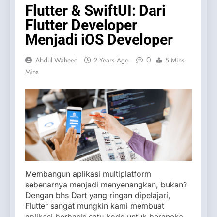
Flutter & SwiftUI: Dari
Flutter Developer
Menjadi iOS Developer
0
Abdul Waheed
2 Years Ago
5 Mins
Mins
Membangun aplikasi multiplatform
sebenarnya menjadi menyenangkan, bukan?
Dengan bhs Dart yang ringan dipelajari,
Flutter sangat mungkin kami membuat
aplikasi berbasis satu kode untuk beraneka