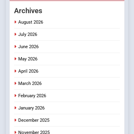
Hahanews: Empowering
Archives
Readers to Explore
Meaningful Global News and
NEWS
August 2026
Stories
July 2026
3
How Hahanews Became a
June 2026
Popular Choice Among
Online News Readers
May 2026
NEWS
April 2026
4
Essential Considerations to
March 2026
Make Before Choosing
February 2026
MyoGlow
HEALTH
January 2026
5
December 2025
0123movies: Discovering
Hidden Gems and Popular
November 2025