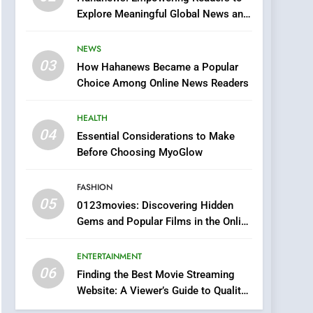
0123movies: Discovering
Explore Meaningful Global News and
Hidden Gems and
Stories
Popular Films in the
FASHION
NEWS
Online Era
03
How Hahanews Became a Popular
6
Finding the Best Movie
Choice Among Online News Readers
Streaming Website: A
Viewer’s Guide to Quality
HEALTH
ENTERTAINMENT
Streaming Platforms
04
Essential Considerations to Make
7
Before Choosing MyoGlow
The Changing World of
Online Pharmacies: Where
FASHION
Does Intex Pharma Shop
HEALTH
05
0123movies: Discovering Hidden
Fit In?
Gems and Popular Films in the Online
8
Era
iPhone17 Zigzag Case:
ENTERTAINMENT
Discover a Bold
06
Geometric Style for Your
Finding the Best Movie Streaming
BUSINESS
Website: A Viewer’s Guide to Quality
Smartphone
Streaming Platforms
1