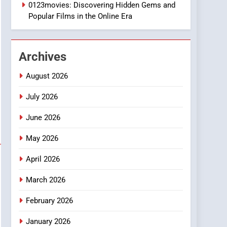
1
0123movies: Discovering Hidden Gems and
DPP Consulting
Popular Films in the Online Era
Companies: Execution
and Integration
BUSINESS
Archives
2
Hahanews: Empowering
August 2026
Readers to Explore
Meaningful Global News
July 2026
NEWS
and Stories
June 2026
3
How Hahanews Became a
May 2026
Popular Choice Among
Online News Readers
NEWS
April 2026
4
March 2026
Essential Considerations
to Make Before Choosing
February 2026
MyoGlow
HEALTH
January 2026