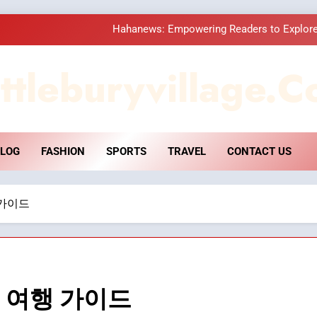
Hahanews: Empowering Readers to Explore
How Hahanews Became a Popular
ttleburyvillage.c
Essential Considerati
DPP Consulting 
LOG
FASHION
SPORTS
TRAVEL
CONTACT US
Hahanews: Empowering Readers to Explore
How Hahanews Became a Popular
 가이드
Essential Considerati
 여행 가이드