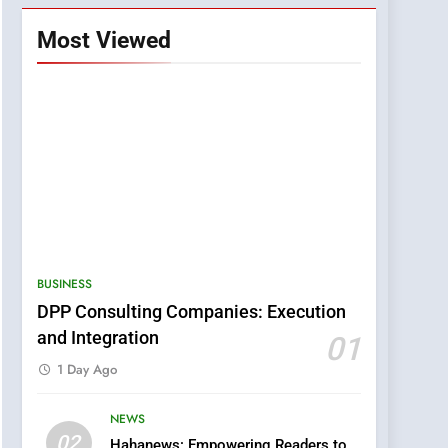
Most Viewed
BUSINESS
DPP Consulting Companies: Execution
and Integration
01
1 Day Ago
NEWS
5
02
Hahanews: Empowering Readers to