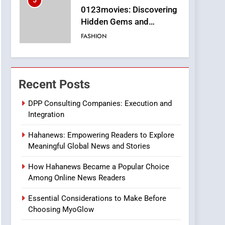
5
0123movies: Discovering
Hidden Gems and
Popular Films in the
FASHION
Online Era
6
Finding the Best Movie
Streaming Website: A
Recent Posts
Viewer’s Guide to Quality
ENTERTAINMENT
Streaming Platforms
DPP Consulting Companies: Execution and
Integration
7
The Changing World of
Hahanews: Empowering Readers to Explore
Online Pharmacies: Where
Meaningful Global News and Stories
Does Intex Pharma Shop
HEALTH
Fit In?
How Hahanews Became a Popular Choice
8
Among Online News Readers
iPhone17 Zigzag Case:
Discover a Bold
Essential Considerations to Make Before
Geometric Style for Your
BUSINESS
Choosing MyoGlow
Smartphone