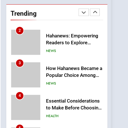
DPP Consulting
Companies: Execution
Trending
and Integration
BUSINESS
2
Hahanews: Empowering
Readers to Explore
Meaningful Global News
NEWS
and Stories
3
How Hahanews Became a
Popular Choice Among
Online News Readers
NEWS
4
Essential Considerations
to Make Before Choosing
MyoGlow
HEALTH