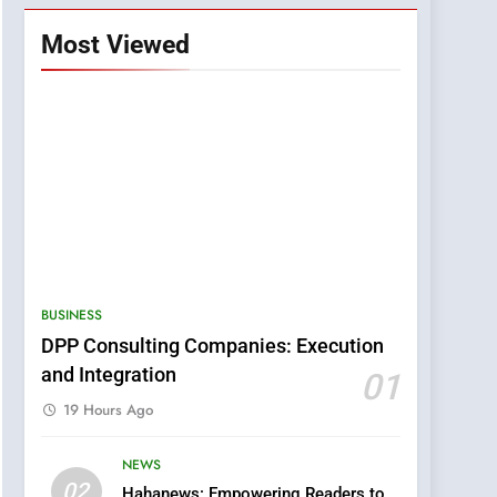
Most Viewed
BUSINESS
DPP Consulting Companies: Execution
and Integration
01
19 Hours Ago
NEWS
5
02
Hahanews: Empowering Readers to