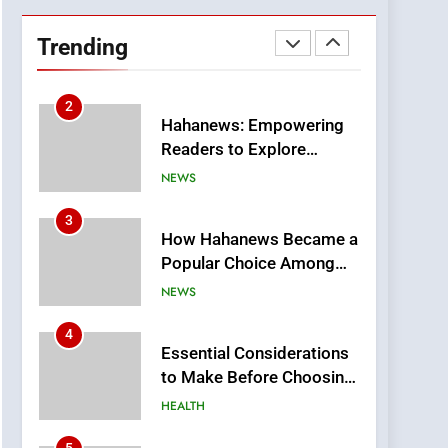
DPP Consulting
Companies: Execution
Trending
and Integration
BUSINESS
2
Hahanews: Empowering
Readers to Explore
Meaningful Global News
NEWS
and Stories
3
How Hahanews Became a
Popular Choice Among
Online News Readers
NEWS
4
Essential Considerations
to Make Before Choosing
MyoGlow
HEALTH