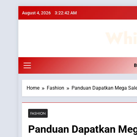
Skip
August 4, 2026
3:22:44 AM
to
content
Whi
B
Home
Fashion
Panduan Dapatkan Mega Sale
FASHION
Panduan Dapatkan Meg