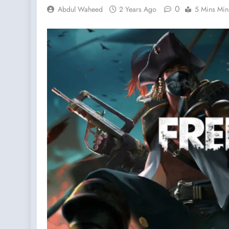
0
Abdul Waheed
2 Years Ago
5 Mins Min