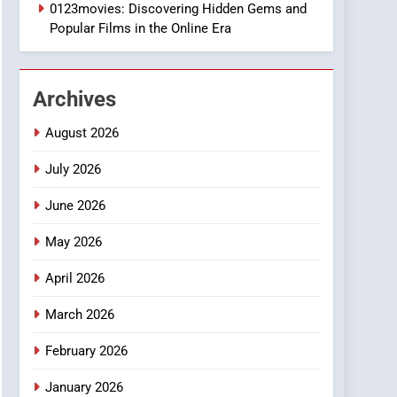
1
0123movies: Discovering Hidden Gems and
DPP Consulting
Popular Films in the Online Era
Companies: Execution
and Integration
BUSINESS
Archives
2
Hahanews: Empowering
August 2026
Readers to Explore
Meaningful Global News
July 2026
NEWS
and Stories
June 2026
3
How Hahanews Became a
May 2026
Popular Choice Among
Online News Readers
NEWS
April 2026
4
March 2026
Essential Considerations
to Make Before Choosing
February 2026
MyoGlow
HEALTH
January 2026