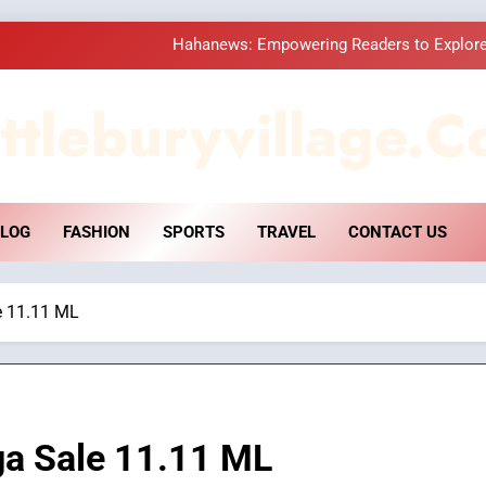
Hahanews: Empowering Readers to Explore
How Hahanews Became a Popular
ttleburyvillage.c
Essential Considerati
DPP Consulting 
LOG
FASHION
SPORTS
TRAVEL
CONTACT US
Hahanews: Empowering Readers to Explore
How Hahanews Became a Popular
 11.11 ML
Essential Considerati
a Sale 11.11 ML