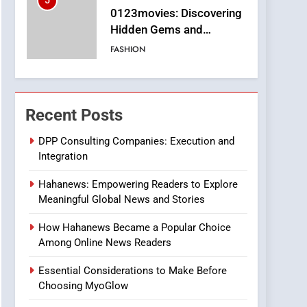
5
0123movies: Discovering
Hidden Gems and
Popular Films in the
FASHION
Online Era
6
Finding the Best Movie
Streaming Website: A
Recent Posts
Viewer’s Guide to Quality
ENTERTAINMENT
Streaming Platforms
DPP Consulting Companies: Execution and
Integration
7
The Changing World of
Hahanews: Empowering Readers to Explore
Online Pharmacies: Where
Meaningful Global News and Stories
Does Intex Pharma Shop
HEALTH
Fit In?
How Hahanews Became a Popular Choice
8
Among Online News Readers
iPhone17 Zigzag Case:
Discover a Bold
Essential Considerations to Make Before
Geometric Style for Your
BUSINESS
Choosing MyoGlow
Smartphone