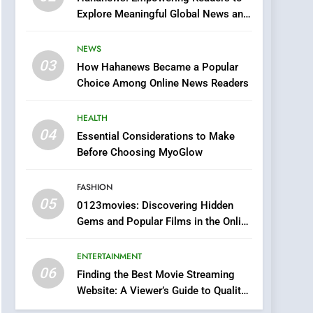
0123movies: Discovering
Explore Meaningful Global News and
Hidden Gems and
Stories
Popular Films in the
FASHION
NEWS
Online Era
03
How Hahanews Became a Popular
6
Finding the Best Movie
Choice Among Online News Readers
Streaming Website: A
Viewer’s Guide to Quality
HEALTH
ENTERTAINMENT
Streaming Platforms
04
Essential Considerations to Make
7
Before Choosing MyoGlow
The Changing World of
Online Pharmacies: Where
FASHION
Does Intex Pharma Shop
HEALTH
05
0123movies: Discovering Hidden
Fit In?
Gems and Popular Films in the Online
8
Era
iPhone17 Zigzag Case:
ENTERTAINMENT
Discover a Bold
06
Geometric Style for Your
Finding the Best Movie Streaming
BUSINESS
Website: A Viewer’s Guide to Quality
Smartphone
Streaming Platforms
1