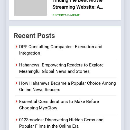
Viewer’s Guide to Quality
ENTERTAINMENT
Streaming Platforms
7
The Changing World of
Recent Posts
Online Pharmacies: Where
Does Intex Pharma Shop Fit
HEALTH
DPP Consulting Companies: Execution and
In?
Integration
8
Hahanews: Empowering Readers to Explore
iPhone17 Zigzag Case:
Meaningful Global News and Stories
Discover a Bold Geometric
Style for Your Smartphone
BUSINESS
How Hahanews Became a Popular Choice Among
Online News Readers
1
Essential Considerations to Make Before
DPP Consulting Companies:
Choosing MyoGlow
Execution and Integration
0123movies: Discovering Hidden Gems and
BUSINESS
Popular Films in the Online Era