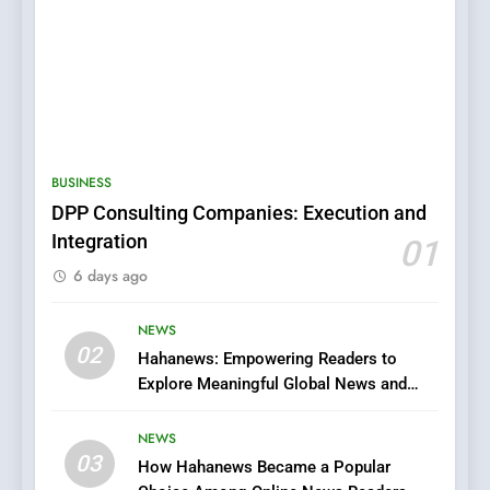
5
0123movies: Discovering
Hidden Gems and Popular
BUSINESS
Films in the Online Era
FASHION
DPP Consulting Companies: Execution and
Integration
01
6
6 days ago
Finding the Best Movie
Streaming Website: A
Viewer’s Guide to Quality
NEWS
ENTERTAINMENT
02
Streaming Platforms
Hahanews: Empowering Readers to
Explore Meaningful Global News and
7
Stories
The Changing World of
NEWS
Online Pharmacies: Where
03
How Hahanews Became a Popular
Does Intex Pharma Shop Fit
HEALTH