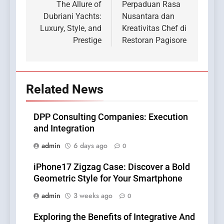
navigation
The Allure of
Perpaduan Rasa
Dubriani Yachts:
Nusantara dan
Luxury, Style, and
Kreativitas Chef di
Prestige
Restoran Pagisore
Related News
DPP Consulting Companies: Execution
and Integration
admin
6 days ago
0
iPhone17 Zigzag Case: Discover a Bold
Geometric Style for Your Smartphone
admin
3 weeks ago
0
Exploring the Benefits of Integrative And