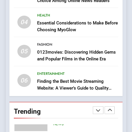
Choice Among Online News Readers
In?
8
HEALTH
iPhone17 Zigzag Case:
04
Essential Considerations to Make Before
Discover a Bold Geometric
Choosing MyoGlow
Style for Your Smartphone
BUSINESS
FASHION
05
1
0123movies: Discovering Hidden Gems
and Popular Films in the Online Era
DPP Consulting Companies:
Execution and Integration
ENTERTAINMENT
BUSINESS
06
Finding the Best Movie Streaming
Website: A Viewer’s Guide to Quality
2
Streaming Platforms
Hahanews: Empowering
Readers to Explore
Trending
Meaningful Global News and
NEWS
Stories
3