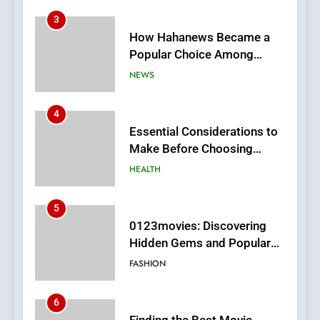
How Hahanews Became a
Popular Choice Among
Online News Readers
NEWS
4
Essential Considerations to
Make Before Choosing
MyoGlow
HEALTH
5
0123movies: Discovering
Hidden Gems and Popular
Films in the Online Era
FASHION
6
Finding the Best Movie
Streaming Website: A