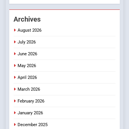
2
Hahanews: Empowering
Archives
Readers to Explore
Meaningful Global News and
NEWS
August 2026
Stories
July 2026
3
How Hahanews Became a
June 2026
Popular Choice Among
Online News Readers
May 2026
NEWS
April 2026
4
Essential Considerations to
March 2026
Make Before Choosing
February 2026
MyoGlow
HEALTH
January 2026
5
December 2025
0123movies: Discovering