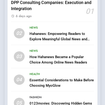
DPP Consulting Companies: Execution and
Integration
01
6
6 days ago
Finding the Best Movie
Streaming Website: A
Viewer’s Guide to Quality
NEWS
ENTERTAINMENT
02
Streaming Platforms
Hahanews: Empowering Readers to
Explore Meaningful Global News and
7
Stories
The Changing World of
NEWS
Online Pharmacies: Where
03
How Hahanews Became a Popular
Does Intex Pharma Shop Fit
HEALTH
Choice Among Online News Readers
In?
8
HEALTH
iPhone17 Zigzag Case:
04
Essential Considerations to Make Before
Discover a Bold Geometric
Choosing MyoGlow
Style for Your Smartphone
BUSINESS
FASHION
05
1
0123movies: Discovering Hidden Gems