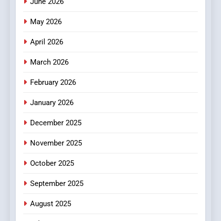
June 2026
Popular Choice Among
Online News Readers
May 2026
NEWS
April 2026
4
Essential Considerations to
March 2026
Make Before Choosing
February 2026
MyoGlow
HEALTH
January 2026
5
December 2025
0123movies: Discovering
Hidden Gems and Popular
November 2025
Films in the Online Era
FASHION
October 2025
6
September 2025
Finding the Best Movie
Streaming Website: A
August 2025
Viewer’s Guide to Quality
ENTERTAINMENT