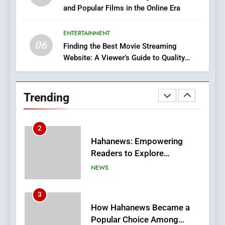
and Popular Films in the Online Era
DPP Consulting Companies:
Execution and Integration
ENTERTAINMENT
BUSINESS
06
Finding the Best Movie Streaming
Website: A Viewer’s Guide to Quality
2
Streaming Platforms
Hahanews: Empowering
Readers to Explore
Trending
Meaningful Global News and
NEWS
Stories
3
How Hahanews Became a
Popular Choice Among
Online News Readers
NEWS
4
Essential Considerations to
Make Before Choosing