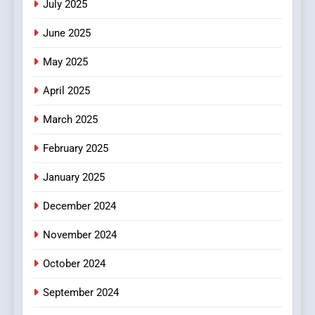
July 2025
Streaming Platforms
June 2025
7
The Changing World of
May 2025
Online Pharmacies: Where
Does Intex Pharma Shop Fit
HEALTH
April 2025
In?
March 2025
8
iPhone17 Zigzag Case:
February 2025
Discover a Bold Geometric
January 2025
Style for Your Smartphone
BUSINESS
December 2024
November 2024
October 2024
September 2024