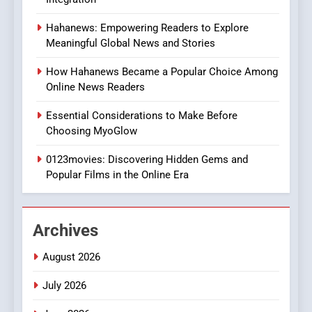
8
Hahanews: Empowering Readers to Explore
iPhone17 Zigzag Case:
Meaningful Global News and Stories
Discover a Bold Geometric
Style for Your Smartphone
BUSINESS
How Hahanews Became a Popular Choice Among
Online News Readers
1
Essential Considerations to Make Before
DPP Consulting Companies:
Choosing MyoGlow
Execution and Integration
0123movies: Discovering Hidden Gems and
BUSINESS
Popular Films in the Online Era
2
Hahanews: Empowering
Archives
Readers to Explore
Meaningful Global News and
NEWS
August 2026
Stories
July 2026
3
How Hahanews Became a