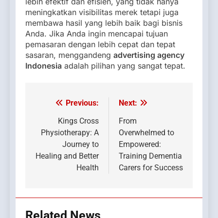
lebih efektif dan efisien, yang tidak hanya
meningkatkan visibilitas merek tetapi juga
membawa hasil yang lebih baik bagi bisnis
Anda. Jika Anda ingin mencapai tujuan
pemasaran dengan lebih cepat dan tepat
sasaran, menggandeng
advertising agency
Indonesia
adalah pilihan yang sangat tepat.
Previous:
Next:
Post
navigation
Kings Cross
From
Physiotherapy: A
Overwhelmed to
Journey to
Empowered:
Healing and Better
Training Dementia
Health
Carers for Success
Related News