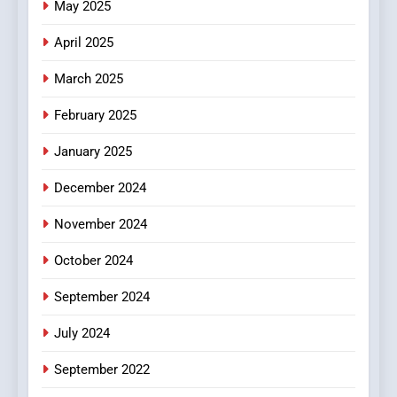
May 2025
Online Pharmacies: Where
Does Intex Pharma Shop Fit
HEALTH
April 2025
In?
March 2025
8
iPhone17 Zigzag Case:
February 2025
Discover a Bold Geometric
January 2025
Style for Your Smartphone
BUSINESS
December 2024
November 2024
October 2024
September 2024
July 2024
September 2022