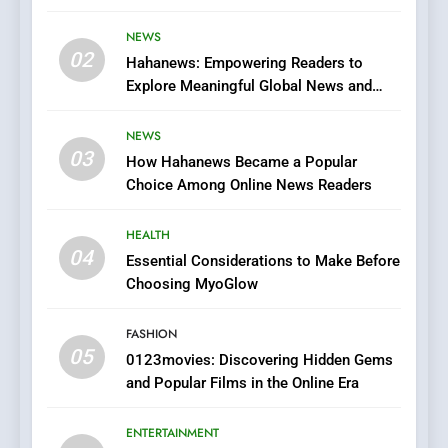
Streaming Website: A
Viewer’s Guide to Quality
NEWS
ENTERTAINMENT
02
Streaming Platforms
Hahanews: Empowering Readers to
Explore Meaningful Global News and
7
Stories
The Changing World of
NEWS
Online Pharmacies: Where
03
How Hahanews Became a Popular
Does Intex Pharma Shop Fit
HEALTH
Choice Among Online News Readers
In?
8
HEALTH
iPhone17 Zigzag Case:
04
Essential Considerations to Make Before
Discover a Bold Geometric
Choosing MyoGlow
Style for Your Smartphone
BUSINESS
FASHION
05
1
0123movies: Discovering Hidden Gems
and Popular Films in the Online Era
DPP Consulting Companies:
Execution and Integration
ENTERTAINMENT
BUSINESS