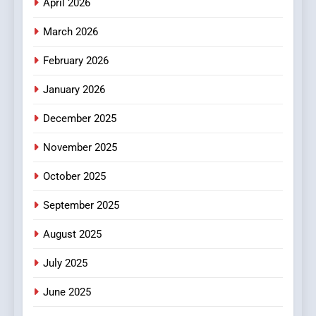
April 2026
4
Essential Considerations to
March 2026
Make Before Choosing
February 2026
MyoGlow
HEALTH
January 2026
5
December 2025
0123movies: Discovering
Hidden Gems and Popular
November 2025
Films in the Online Era
FASHION
October 2025
6
September 2025
Finding the Best Movie
Streaming Website: A
August 2025
Viewer’s Guide to Quality
ENTERTAINMENT
July 2025
Streaming Platforms
June 2025
7
The Changing World of