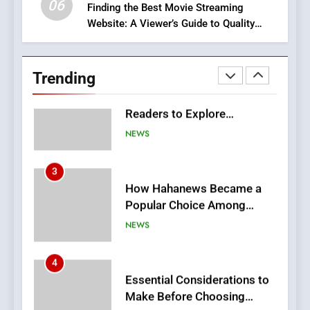
06
Finding the Best Movie Streaming
Website: A Viewer’s Guide to Quality
2
Streaming Platforms
Hahanews: Empowering
Readers to Explore
Trending
Meaningful Global News and
NEWS
Stories
3
How Hahanews Became a
Popular Choice Among
Online News Readers
NEWS
4
Essential Considerations to
Make Before Choosing
MyoGlow
HEALTH
5