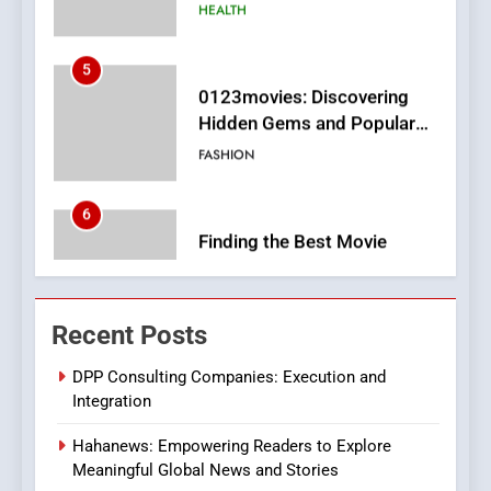
0123movies: Discovering
Hidden Gems and Popular
Films in the Online Era
FASHION
6
Finding the Best Movie
Streaming Website: A
Viewer’s Guide to Quality
ENTERTAINMENT
Streaming Platforms
7
The Changing World of
Recent Posts
Online Pharmacies: Where
Does Intex Pharma Shop Fit
HEALTH
DPP Consulting Companies: Execution and
In?
Integration
8
Hahanews: Empowering Readers to Explore
iPhone17 Zigzag Case:
Meaningful Global News and Stories
Discover a Bold Geometric