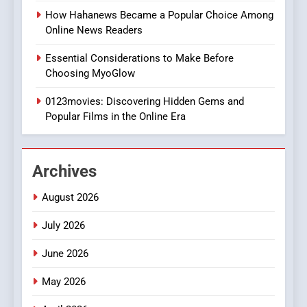
Style for Your Smartphone
BUSINESS
How Hahanews Became a Popular Choice Among
Online News Readers
1
Essential Considerations to Make Before
DPP Consulting Companies:
Choosing MyoGlow
Execution and Integration
0123movies: Discovering Hidden Gems and
BUSINESS
Popular Films in the Online Era
2
Hahanews: Empowering
Archives
Readers to Explore
Meaningful Global News and
NEWS
August 2026
Stories
July 2026
3
How Hahanews Became a
June 2026
Popular Choice Among
Online News Readers
May 2026
NEWS