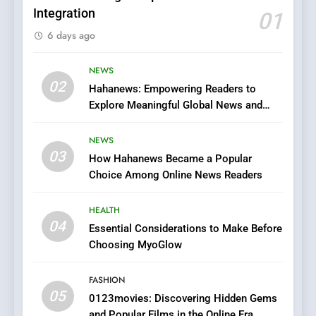
Integration
01
6
6 days ago
Finding the Best Movie
Streaming Website: A
Viewer’s Guide to Quality
NEWS
ENTERTAINMENT
02
Streaming Platforms
Hahanews: Empowering Readers to
Explore Meaningful Global News and
7
Stories
The Changing World of
NEWS
Online Pharmacies: Where
03
How Hahanews Became a Popular
Does Intex Pharma Shop Fit
HEALTH
Choice Among Online News Readers
In?
8
HEALTH
iPhone17 Zigzag Case:
04
Essential Considerations to Make Before
Discover a Bold Geometric
Choosing MyoGlow
Style for Your Smartphone
BUSINESS
FASHION
05
1
0123movies: Discovering Hidden Gems
and Popular Films in the Online Era
DPP Consulting Companies: