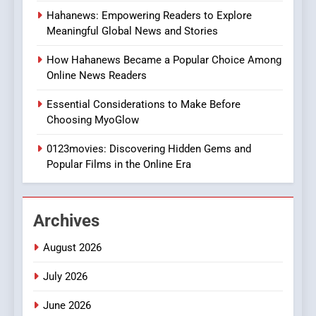
8
Hahanews: Empowering Readers to Explore
iPhone17 Zigzag Case:
Meaningful Global News and Stories
Discover a Bold Geometric
Style for Your Smartphone
BUSINESS
How Hahanews Became a Popular Choice Among
Online News Readers
1
Essential Considerations to Make Before
DPP Consulting Companies:
Choosing MyoGlow
Execution and Integration
0123movies: Discovering Hidden Gems and
BUSINESS
Popular Films in the Online Era
2
Hahanews: Empowering
Archives
Readers to Explore
Meaningful Global News and
NEWS
August 2026
Stories
July 2026
3
How Hahanews Became a
June 2026
Popular Choice Among