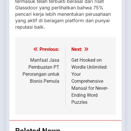
termasuk telah terbukti berasal dari riset
Glassdoor yang perlihatkan bahwa 75%
pencari kerja lebih menentukan perusahaan
yang aktif di beragam platform dan punyai
reputasi baik.
Previous:
Next:
Post
navigation
Manfaat Jasa
Get Hooked on
Pembuatan PT
Wordle Unlimited:
Perorangan untuk
Your
Bisnis Pemula
Comprehensive
Manual for Never-
Ending Word
Puzzles
Related News