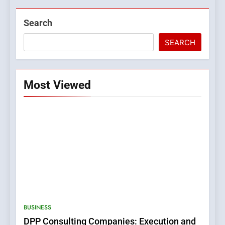
Search
SEARCH
Most Viewed
5
0123movies: Discovering
Hidden Gems and Popular
BUSINESS
Films in the Online Era
FASHION
DPP Consulting Companies: Execution and