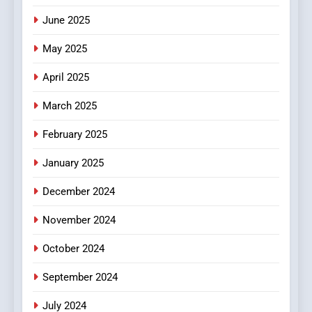
June 2025
7
The Changing World of
May 2025
Online Pharmacies: Where
Does Intex Pharma Shop Fit
HEALTH
April 2025
In?
March 2025
8
iPhone17 Zigzag Case:
February 2025
Discover a Bold Geometric
January 2025
Style for Your Smartphone
BUSINESS
December 2024
November 2024
October 2024
September 2024
July 2024