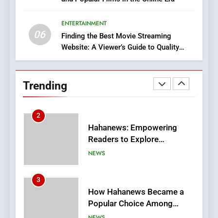
Execution and Integration
ENTERTAINMENT
BUSINESS
06
Finding the Best Movie Streaming
Website: A Viewer’s Guide to Quality
2
Streaming Platforms
Hahanews: Empowering
Readers to Explore
Trending
Meaningful Global News and
NEWS
Stories
3
How Hahanews Became a
Popular Choice Among
Online News Readers
NEWS
4
Essential Considerations to
Make Before Choosing
MyoGlow
HEALTH