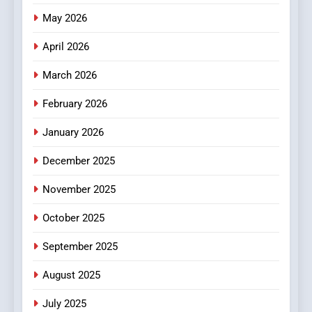
Online News Readers
May 2026
NEWS
April 2026
4
Essential Considerations to
March 2026
Make Before Choosing
February 2026
MyoGlow
HEALTH
January 2026
5
December 2025
0123movies: Discovering
Hidden Gems and Popular
November 2025
Films in the Online Era
FASHION
October 2025
6
September 2025
Finding the Best Movie
Streaming Website: A
August 2025
Viewer’s Guide to Quality
ENTERTAINMENT
July 2025
Streaming Platforms