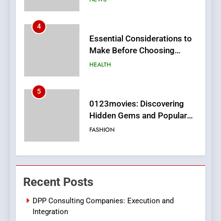
5
0123movies: Discovering
Hidden Gems and Popular
Films in the Online Era
FASHION
6
Finding the Best Movie
Streaming Website: A
Viewer’s Guide to Quality
ENTERTAINMENT
Streaming Platforms
7
The Changing World of
Recent Posts
Online Pharmacies: Where
Does Intex Pharma Shop Fit
HEALTH
DPP Consulting Companies: Execution and
In?
Integration