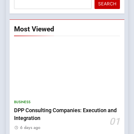
SEARCH
Most Viewed
5
0123movies: Discovering
Hidden Gems and Popular
BUSINESS
Films in the Online Era
FASHION
DPP Consulting Companies: Execution and
Integration
01
6
6 days ago
Finding the Best Movie