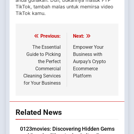
TikTok, tambah malas untuk memirsa video
TikTok kamu.
Previous:
Next:
Post
navigation
The Essential
Empower Your
Guide to Picking
Business with
the Perfect
Aurpay’s Crypto
Commercial
Ecommerce
Cleaning Services
Platform
for Your Business
Related News
0123movies: Discovering Hidden Gems