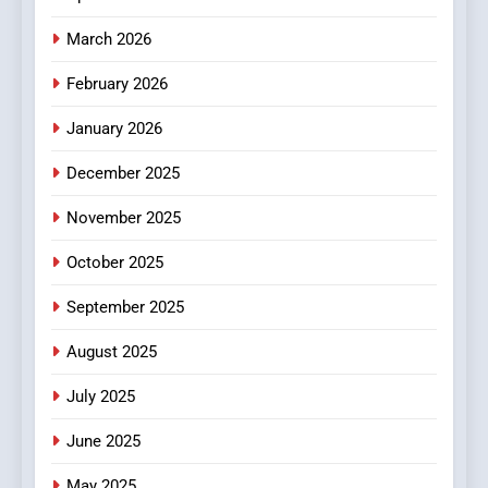
4
Essential Considerations to
March 2026
Make Before Choosing
February 2026
MyoGlow
HEALTH
January 2026
5
December 2025
0123movies: Discovering
Hidden Gems and Popular
November 2025
Films in the Online Era
FASHION
October 2025
6
September 2025
Finding the Best Movie
Streaming Website: A
August 2025
Viewer’s Guide to Quality
ENTERTAINMENT
July 2025
Streaming Platforms
June 2025
7
The Changing World of
May 2025