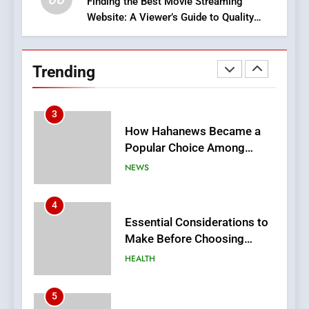
Finding the Best Movie Streaming
Website: A Viewer’s Guide to Quality
2
Streaming Platforms
Hahanews: Empowering
Readers to Explore
Trending
Meaningful Global News and
NEWS
Stories
3
How Hahanews Became a
Popular Choice Among
Online News Readers
NEWS
4
Essential Considerations to
Make Before Choosing
MyoGlow
HEALTH
5