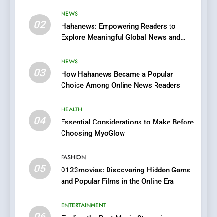
Streaming Website: A
Viewer’s Guide to Quality
NEWS
ENTERTAINMENT
02
Streaming Platforms
Hahanews: Empowering Readers to
Explore Meaningful Global News and
7
Stories
The Changing World of
NEWS
Online Pharmacies: Where
03
How Hahanews Became a Popular
Does Intex Pharma Shop Fit
HEALTH
Choice Among Online News Readers
In?
8
HEALTH
iPhone17 Zigzag Case:
04
Essential Considerations to Make Before
Discover a Bold Geometric
Choosing MyoGlow
Style for Your Smartphone
BUSINESS
FASHION
05
1
0123movies: Discovering Hidden Gems
and Popular Films in the Online Era
DPP Consulting Companies:
Execution and Integration
ENTERTAINMENT
BUSINESS
06