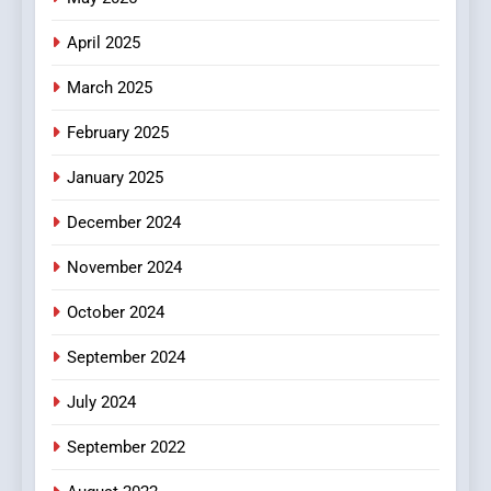
Online Pharmacies: Where
Does Intex Pharma Shop Fit
HEALTH
April 2025
In?
March 2025
8
iPhone17 Zigzag Case:
February 2025
Discover a Bold Geometric
January 2025
Style for Your Smartphone
BUSINESS
December 2024
November 2024
October 2024
September 2024
July 2024
September 2022