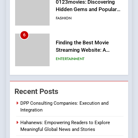
0123movies: Discovering
Hidden Gems and Popular
Films in the Online Era
FASHION
6
Finding the Best Movie
Streaming Website: A
Viewer’s Guide to Quality
ENTERTAINMENT
Streaming Platforms
7
The Changing World of
Recent Posts
Online Pharmacies: Where
Does Intex Pharma Shop Fit
HEALTH
DPP Consulting Companies: Execution and
In?
Integration
8
Hahanews: Empowering Readers to Explore
iPhone17 Zigzag Case:
Meaningful Global News and Stories
Discover a Bold Geometric