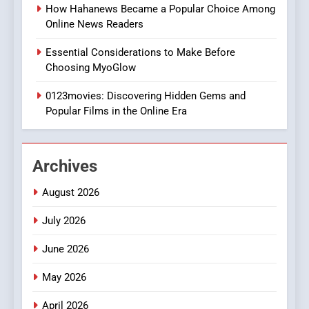
Style for Your Smartphone
BUSINESS
How Hahanews Became a Popular Choice Among
Online News Readers
1
Essential Considerations to Make Before
DPP Consulting Companies:
Choosing MyoGlow
Execution and Integration
0123movies: Discovering Hidden Gems and
BUSINESS
Popular Films in the Online Era
2
Hahanews: Empowering
Archives
Readers to Explore
Meaningful Global News and
NEWS
August 2026
Stories
July 2026
3
How Hahanews Became a
June 2026
Popular Choice Among
Online News Readers
May 2026
NEWS
April 2026