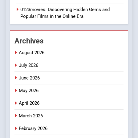
Execution and Integration
0123movies: Discovering Hidden Gems and
BUSINESS
Popular Films in the Online Era
2
Hahanews: Empowering
Archives
Readers to Explore
Meaningful Global News and
NEWS
August 2026
Stories
July 2026
3
How Hahanews Became a
June 2026
Popular Choice Among
Online News Readers
May 2026
NEWS
April 2026
4
Essential Considerations to
March 2026
Make Before Choosing
February 2026
MyoGlow
HEALTH