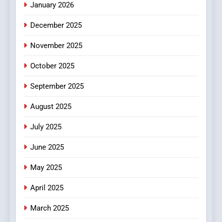
January 2026
5
December 2025
0123movies: Discovering
Hidden Gems and Popular
November 2025
Films in the Online Era
FASHION
October 2025
6
September 2025
Finding the Best Movie
Streaming Website: A
August 2025
Viewer’s Guide to Quality
ENTERTAINMENT
July 2025
Streaming Platforms
June 2025
7
The Changing World of
May 2025
Online Pharmacies: Where
Does Intex Pharma Shop Fit
HEALTH
April 2025
In?
March 2025
8