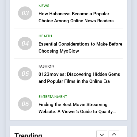
The Changing World of
NEWS
Online Pharmacies: Where
03
How Hahanews Became a Popular
Does Intex Pharma Shop Fit
HEALTH
Choice Among Online News Readers
In?
8
HEALTH
iPhone17 Zigzag Case:
04
Essential Considerations to Make Before
Discover a Bold Geometric
Choosing MyoGlow
Style for Your Smartphone
BUSINESS
FASHION
05
1
0123movies: Discovering Hidden Gems
and Popular Films in the Online Era
DPP Consulting Companies:
Execution and Integration
ENTERTAINMENT
BUSINESS
06
Finding the Best Movie Streaming
Website: A Viewer’s Guide to Quality
2
Streaming Platforms
Hahanews: Empowering
Readers to Explore
Trending
Meaningful Global News and