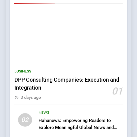
5
0123movies: Discovering
Hidden Gems and Popular
BUSINESS
Films in the Online Era
FASHION
DPP Consulting Companies: Execution and
Integration
01
6
3 days ago
Finding the Best Movie
Streaming Website: A
Viewer’s Guide to Quality
NEWS
ENTERTAINMENT
02
Streaming Platforms
Hahanews: Empowering Readers to
Explore Meaningful Global News and
7
Stories