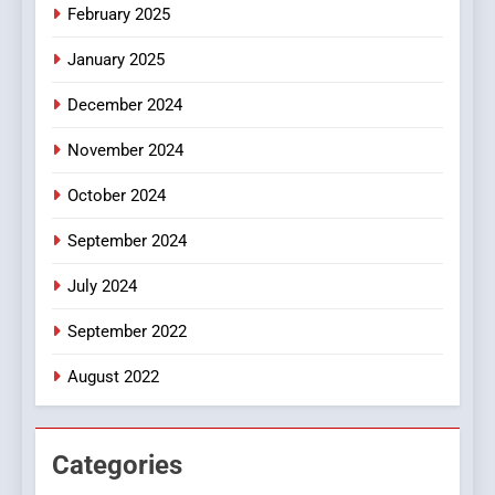
iPhone17 Zigzag Case:
February 2025
Discover a Bold Geometric
January 2025
Style for Your Smartphone
BUSINESS
December 2024
November 2024
October 2024
September 2024
July 2024
September 2022
August 2022
Categories