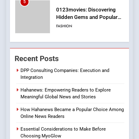
6
Finding the Best Movie
Streaming Website: A
Viewer’s Guide to Quality
ENTERTAINMENT
Streaming Platforms
7
The Changing World of
Recent Posts
Online Pharmacies: Where
Does Intex Pharma Shop Fit
HEALTH
DPP Consulting Companies: Execution and
In?
Integration
8
Hahanews: Empowering Readers to Explore
iPhone17 Zigzag Case:
Meaningful Global News and Stories
Discover a Bold Geometric
Style for Your Smartphone
BUSINESS
How Hahanews Became a Popular Choice Among
Online News Readers
1
Essential Considerations to Make Before
DPP Consulting Companies:
Choosing MyoGlow