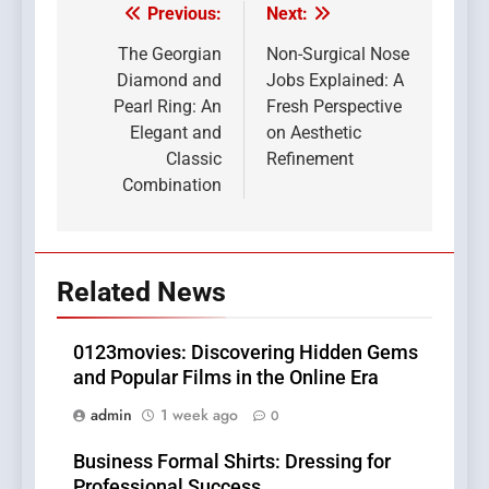
Previous:
Next:
Post
navigation
The Georgian
Non-Surgical Nose
Diamond and
Jobs Explained: A
Pearl Ring: An
Fresh Perspective
Elegant and
on Aesthetic
Classic
Refinement
Combination
Related News
0123movies: Discovering Hidden Gems
and Popular Films in the Online Era
admin
1 week ago
0
Business Formal Shirts: Dressing for
Professional Success