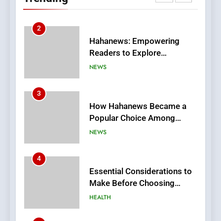
NEWS
Stories
3
How Hahanews Became a
Popular Choice Among
Online News Readers
NEWS
4
Essential Considerations to
Make Before Choosing
MyoGlow
HEALTH
5
0123movies: Discovering
Hidden Gems and Popular
Films in the Online Era
FASHION