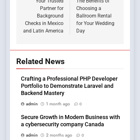
navigation
Your Trusted
The Benefits of
Partner for
Choosing a
Background
Ballroom Rental
Checks in Mexico
for Your Wedding
and Latin America
Day
Related News
Crafting a Professional PHP Developer
Portfolio to Demonstrate Laravel and
Backend Mastery
admin
1 month ago
0
Secure Growth in Modern Business with
a cybersecurity company Canada
admin
2 months ago
0