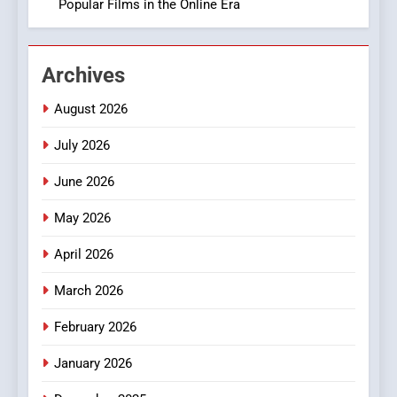
Popular Films in the Online Era
BUSINESS
2
Archives
Hahanews: Empowering
Readers to Explore
August 2026
Meaningful Global News and
NEWS
Stories
July 2026
3
June 2026
How Hahanews Became a
Popular Choice Among
May 2026
Online News Readers
NEWS
April 2026
March 2026
4
Essential Considerations to
February 2026
Make Before Choosing
MyoGlow
HEALTH
January 2026