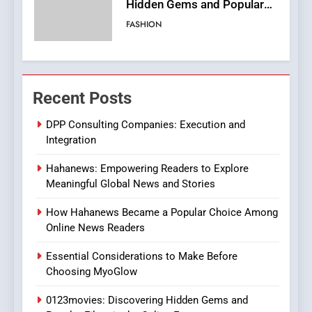
Finding the Best Movie
Streaming Website: A
Viewer’s Guide to Quality
ENTERTAINMENT
Streaming Platforms
7
Recent Posts
The Changing World of
Online Pharmacies: Where
DPP Consulting Companies: Execution and
Does Intex Pharma Shop Fit
HEALTH
Integration
In?
Hahanews: Empowering Readers to Explore
8
Meaningful Global News and Stories
iPhone17 Zigzag Case:
Discover a Bold Geometric
How Hahanews Became a Popular Choice Among
Style for Your Smartphone
BUSINESS
Online News Readers
Essential Considerations to Make Before
1
Choosing MyoGlow
DPP Consulting Companies:
Execution and Integration
0123movies: Discovering Hidden Gems and