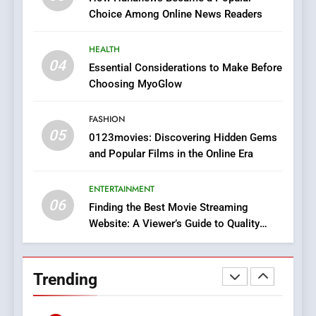
Online Pharmacies: Where
Choice Among Online News Readers
Does Intex Pharma Shop Fit
HEALTH
In?
HEALTH
8
04
Essential Considerations to Make Before
iPhone17 Zigzag Case:
Choosing MyoGlow
Discover a Bold Geometric
Style for Your Smartphone
BUSINESS
FASHION
05
0123movies: Discovering Hidden Gems
and Popular Films in the Online Era
1
DPP Consulting Companies:
ENTERTAINMENT
Execution and Integration
06
Finding the Best Movie Streaming
BUSINESS
Website: A Viewer’s Guide to Quality
Streaming Platforms
2
Hahanews: Empowering
Trending
Readers to Explore
Meaningful Global News and
NEWS