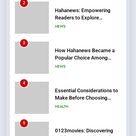
Stories
3
How Hahanews Became a
Popular Choice Among
Online News Readers
NEWS
4
Essential Considerations to
Make Before Choosing
MyoGlow
HEALTH
5
0123movies: Discovering
Hidden Gems and Popular
Films in the Online Era
FASHION
6