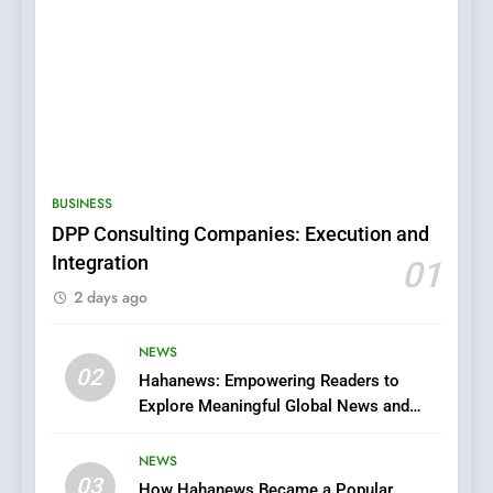
5
0123movies: Discovering
BUSINESS
Hidden Gems and Popular
DPP Consulting Companies: Execution and
Films in the Online Era
FASHION
Integration
01
2 days ago
6
Finding the Best Movie
NEWS
Streaming Website: A
02
Viewer’s Guide to Quality
Hahanews: Empowering Readers to
ENTERTAINMENT
Streaming Platforms
Explore Meaningful Global News and
Stories
7
NEWS
The Changing World of
03
How Hahanews Became a Popular