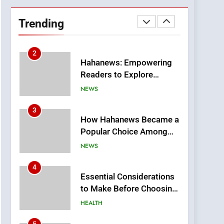
DPP Consulting
Companies: Execution
Trending
and Integration
BUSINESS
2
Hahanews: Empowering
Readers to Explore
Meaningful Global News
NEWS
and Stories
3
How Hahanews Became a
Popular Choice Among
Online News Readers
NEWS
4
Essential Considerations
to Make Before Choosing
MyoGlow
HEALTH