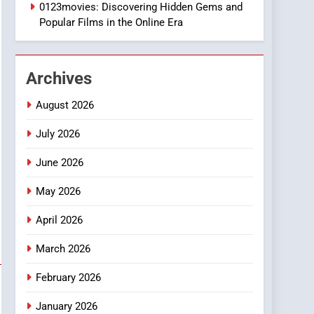
1
0123movies: Discovering Hidden Gems and
DPP Consulting
Popular Films in the Online Era
Companies: Execution
and Integration
BUSINESS
Archives
2
Hahanews: Empowering
August 2026
Readers to Explore
Meaningful Global News
July 2026
NEWS
and Stories
June 2026
3
How Hahanews Became a
May 2026
Popular Choice Among
Online News Readers
NEWS
April 2026
4
March 2026
Essential Considerations
to Make Before Choosing
February 2026
MyoGlow
HEALTH
January 2026