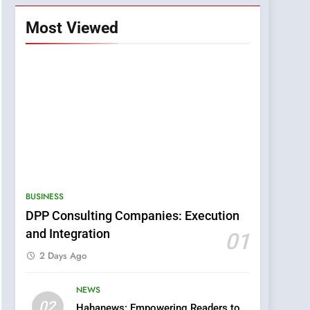
Most Viewed
BUSINESS
DPP Consulting Companies: Execution
and Integration
01
2 Days Ago
NEWS
5
02
Hahanews: Empowering Readers to