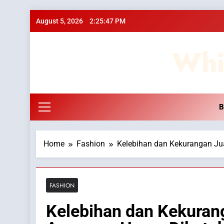
Skip
August 5, 2026
2:25:49 PM
to
content
Whi
B
Home
Fashion
Kelebihan dan Kekurangan Jua
FASHION
Kelebihan dan Kekurang