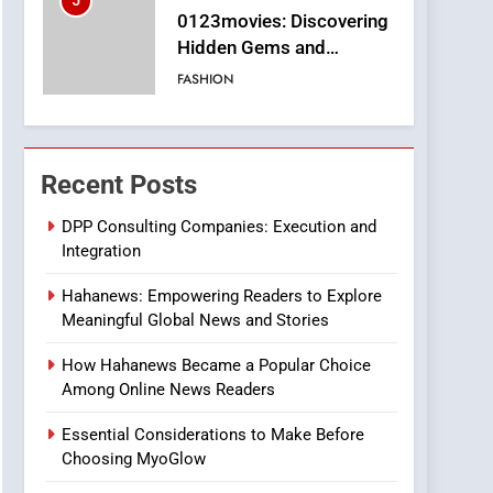
5
0123movies: Discovering
Hidden Gems and
Popular Films in the
FASHION
Online Era
6
Finding the Best Movie
Streaming Website: A
Recent Posts
Viewer’s Guide to Quality
ENTERTAINMENT
Streaming Platforms
DPP Consulting Companies: Execution and
Integration
7
The Changing World of
Hahanews: Empowering Readers to Explore
Online Pharmacies: Where
Meaningful Global News and Stories
Does Intex Pharma Shop
HEALTH
Fit In?
How Hahanews Became a Popular Choice
8
Among Online News Readers
iPhone17 Zigzag Case:
Discover a Bold
Essential Considerations to Make Before
Geometric Style for Your
BUSINESS
Choosing MyoGlow
Smartphone