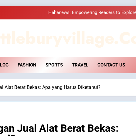
Hahanews: Empowering Readers to Explore
How Hahanews Became a Popular
ttleburyvillage.c
Essential Considerati
DPP Consulting 
LOG
FASHION
SPORTS
TRAVEL
CONTACT US
Hahanews: Empowering Readers to Explore
How Hahanews Became a Popular
l Alat Berat Bekas: Apa yang Harus Diketahui?
Essential Considerati
an Jual Alat Berat Bekas: