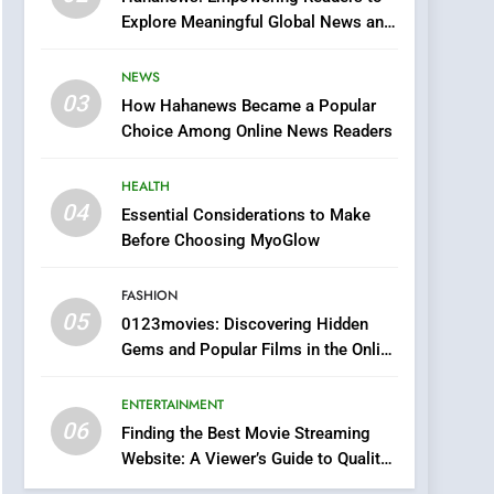
0123movies: Discovering
Explore Meaningful Global News and
Hidden Gems and
Stories
Popular Films in the
FASHION
NEWS
Online Era
03
How Hahanews Became a Popular
6
Finding the Best Movie
Choice Among Online News Readers
Streaming Website: A
Viewer’s Guide to Quality
HEALTH
ENTERTAINMENT
Streaming Platforms
04
Essential Considerations to Make
7
Before Choosing MyoGlow
The Changing World of
Online Pharmacies: Where
FASHION
Does Intex Pharma Shop
HEALTH
05
0123movies: Discovering Hidden
Fit In?
Gems and Popular Films in the Online
8
Era
iPhone17 Zigzag Case:
ENTERTAINMENT
Discover a Bold
06
Geometric Style for Your
Finding the Best Movie Streaming
BUSINESS
Website: A Viewer’s Guide to Quality
Smartphone
Streaming Platforms
1