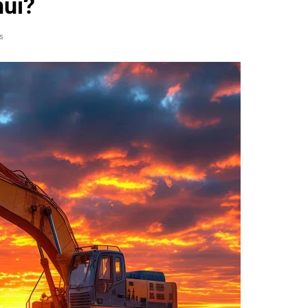
hui?
s