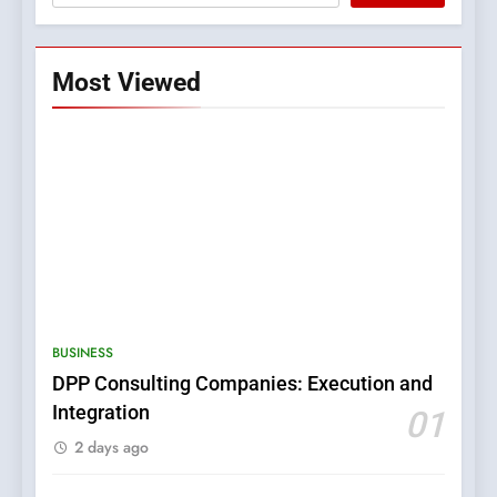
Most Viewed
5
0123movies: Discovering
Hidden Gems and Popular
BUSINESS
Films in the Online Era
FASHION
DPP Consulting Companies: Execution and
Integration
01
6
2 days ago
Finding the Best Movie
Streaming Website: A