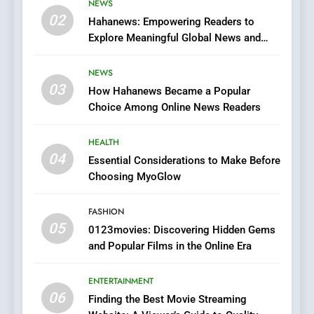
NEWS
Viewer’s Guide to Quality
02
ENTERTAINMENT
Hahanews: Empowering Readers to
Streaming Platforms
Explore Meaningful Global News and
Stories
7
NEWS
The Changing World of
03
Online Pharmacies: Where
How Hahanews Became a Popular
Choice Among Online News Readers
Does Intex Pharma Shop Fit
HEALTH
In?
HEALTH
8
04
Essential Considerations to Make Before
iPhone17 Zigzag Case:
Choosing MyoGlow
Discover a Bold Geometric
Style for Your Smartphone
BUSINESS
FASHION
05
0123movies: Discovering Hidden Gems
1
and Popular Films in the Online Era
DPP Consulting Companies:
Execution and Integration
ENTERTAINMENT
06
BUSINESS
Finding the Best Movie Streaming