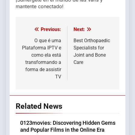
mantente conectado!
Previous:
Next:
Post
navigation
O que é uma
Best Orthopaedic
Plataforma IPTV e
Specialists for
como ela está
Joint and Bone
transformando a
Care
forma de assistir
TV
Related News
0123movies: Discovering Hidden Gems
and Popular Films in the Online Era