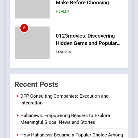
0123movies: Discovering
Hidden Gems and Popular
Films in the Online Era
FASHION
6
Finding the Best Movie
Streaming Website: A
Viewer’s Guide to Quality
ENTERTAINMENT
Streaming Platforms
7
The Changing World of
Recent Posts
Online Pharmacies: Where
DPP Consulting Companies: Execution and
Does Intex Pharma Shop Fit
HEALTH
Integration
In?
8
Hahanews: Empowering Readers to Explore
Meaningful Global News and Stories
iPhone17 Zigzag Case:
Discover a Bold Geometric
How Hahanews Became a Popular Choice Among
Style for Your Smartphone