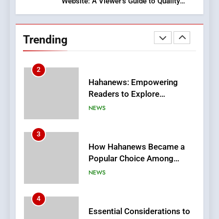
Website: A Viewer’s Guide to Quality
Streaming Platforms
2
Hahanews: Empowering
Trending
Readers to Explore
Meaningful Global News and
NEWS
Stories
3
How Hahanews Became a
Popular Choice Among
Online News Readers
NEWS
4
Essential Considerations to
Make Before Choosing
MyoGlow
HEALTH
5