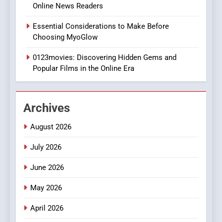
BUSINESS
Online News Readers
Essential Considerations to Make Before
1
Choosing MyoGlow
DPP Consulting Companies:
Execution and Integration
0123movies: Discovering Hidden Gems and
BUSINESS
Popular Films in the Online Era
2
Archives
Hahanews: Empowering
Readers to Explore
August 2026
Meaningful Global News and
NEWS
Stories
July 2026
3
June 2026
How Hahanews Became a
Popular Choice Among
May 2026
Online News Readers
NEWS
April 2026