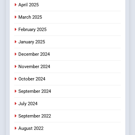
Online Pharmacies: Where
April 2025
Does Intex Pharma Shop Fit
HEALTH
In?
March 2025
8
February 2025
iPhone17 Zigzag Case:
Discover a Bold Geometric
January 2025
Style for Your Smartphone
BUSINESS
December 2024
November 2024
October 2024
September 2024
July 2024
September 2022
August 2022