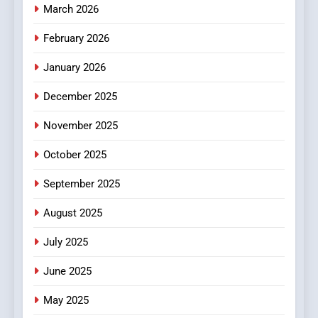
4
March 2026
Essential Considerations to
Make Before Choosing
February 2026
MyoGlow
HEALTH
January 2026
December 2025
5
0123movies: Discovering
November 2025
Hidden Gems and Popular
Films in the Online Era
FASHION
October 2025
September 2025
6
Finding the Best Movie
August 2025
Streaming Website: A
July 2025
Viewer’s Guide to Quality
ENTERTAINMENT
Streaming Platforms
June 2025
7
May 2025
The Changing World of