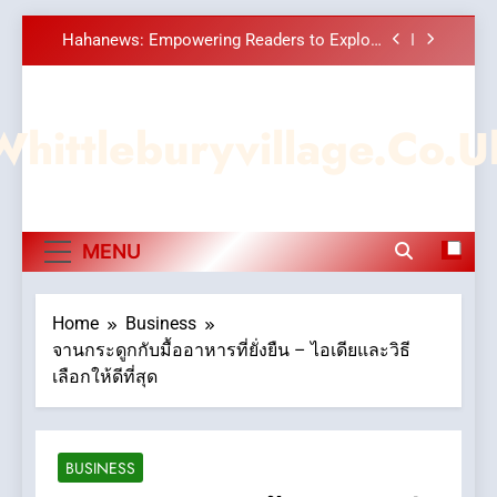
Meaningful Global News and Stories
Skip
How Hahanews Became a Popular Choice
to
Among Online News Readers
content
Essential Considerations to Make Before
Choosing MyoGlow
Whittleburyvillage.co.u
DPP Consulting Companies: Execution and
Integration
Hahanews: Empowering Readers to Explore
Meaningful Global News and Stories
How Hahanews Became a Popular Choice
MENU
Among Online News Readers
Essential Considerations to Make Before
Choosing MyoGlow
Home
Business
จานกระดูกกับมื้ออาหารที่ยั่งยืน – ไอเดียและวิธี
เลือกให้ดีที่สุด
BUSINESS