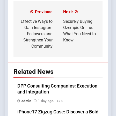
Previous:
Next:
Post
navigation
Effective Ways to
Securely Buying
Gain Instagram
Ozempic Online:
Followers and
What You Need to
Strengthen Your
Know
Community
Related News
DPP Consulting Companies: Execution
and Integration
admin
1 day ago
0
iPhone17 Zigzag Case: Discover a Bold