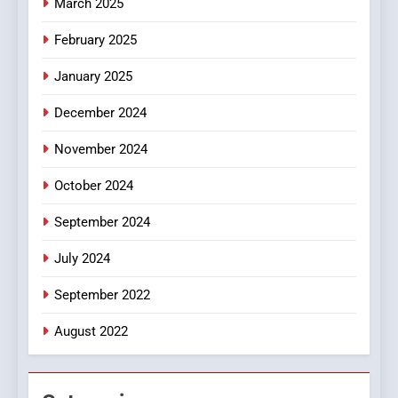
March 2025
In?
8
February 2025
iPhone17 Zigzag Case:
January 2025
Discover a Bold Geometric
Style for Your Smartphone
BUSINESS
December 2024
November 2024
October 2024
September 2024
July 2024
September 2022
August 2022