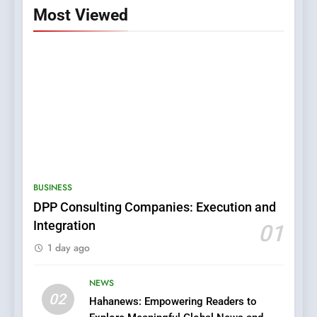
Most Viewed
5
0123movies: Discovering
BUSINESS
Hidden Gems and Popular
DPP Consulting Companies: Execution and
Films in the Online Era
FASHION
Integration
01
1 day ago
6
Finding the Best Movie
NEWS
Streaming Website: A
02
Hahanews: Empowering Readers to
Viewer’s Guide to Quality
ENTERTAINMENT