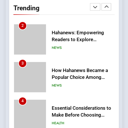
Hahanews: Empowering
Trending
Readers to Explore
Meaningful Global News and
NEWS
Stories
3
How Hahanews Became a
Popular Choice Among
Online News Readers
NEWS
4
Essential Considerations to
Make Before Choosing
MyoGlow
HEALTH
5
0123movies: Discovering
Hidden Gems and Popular