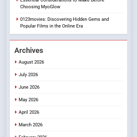
1
Choosing MyoGlow
DPP Consulting Companies:
0123movies: Discovering Hidden Gems and
Execution and Integration
Popular Films in the Online Era
BUSINESS
2
Archives
Hahanews: Empowering
Readers to Explore
August 2026
Meaningful Global News and
NEWS
July 2026
Stories
3
June 2026
How Hahanews Became a
May 2026
Popular Choice Among
Online News Readers
NEWS
April 2026
March 2026
4
Essential Considerations to