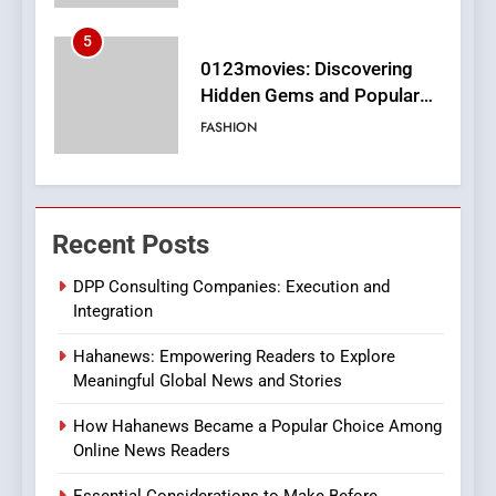
Films in the Online Era
FASHION
6
Finding the Best Movie
Streaming Website: A
Viewer’s Guide to Quality
ENTERTAINMENT
Streaming Platforms
7
Recent Posts
The Changing World of
Online Pharmacies: Where
DPP Consulting Companies: Execution and
Does Intex Pharma Shop Fit
HEALTH
Integration
In?
Hahanews: Empowering Readers to Explore
8
Meaningful Global News and Stories
iPhone17 Zigzag Case:
Discover a Bold Geometric
How Hahanews Became a Popular Choice Among
Style for Your Smartphone
Online News Readers
BUSINESS
Essential Considerations to Make Before