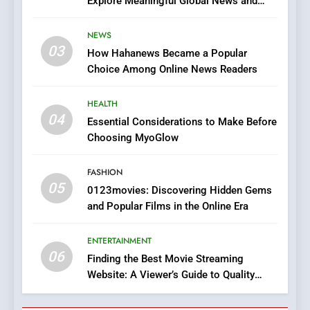
Explore Meaningful Global News and
Streaming Platforms
Stories
7
NEWS
The Changing World of
03
How Hahanews Became a Popular
Online Pharmacies: Where
Choice Among Online News Readers
Does Intex Pharma Shop Fit
HEALTH
In?
HEALTH
04
8
Essential Considerations to Make Before
iPhone17 Zigzag Case:
Choosing MyoGlow
Discover a Bold Geometric
Style for Your Smartphone
FASHION
BUSINESS
05
0123movies: Discovering Hidden Gems
and Popular Films in the Online Era
1
DPP Consulting Companies:
ENTERTAINMENT
Execution and Integration
06
Finding the Best Movie Streaming
BUSINESS
Website: A Viewer’s Guide to Quality
Streaming Platforms
2